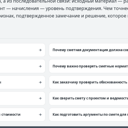
а, а из последовательной связи: исходный материал — 
нт — начисления — уровень подтверждения. Чем точне
ризнак, подтвержденное замечание и решение, которое
Почему сметная документация должна со
Почему важно проверять сметные норма
ы
Как заказчику проверить обоснованность
Как сверить смету с проектом и ведомос
и стоимости
Как подготовить аргументы по смете для