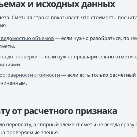
бъемах и исходных данных
та. Сметная строка показывает, что стоимость посчитан
ия.
с ведомостью объемов
— если нужно разобраться, поче
сметы.
мов до проверки
— если нужно предварительно отметит
зициями.
достоверности стоимости
— если есть только расчетный 
аниченным.
ту от расчетного признака
ую переплату, а спорный элемент сметы не всегда сраз
на проверяемые звенья.